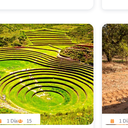
1 Día
15
1 Dí