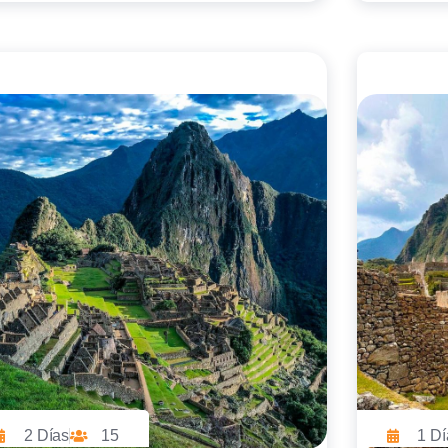
2 Días
15
1 Dí