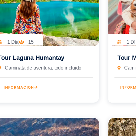
1 Día
15
1 Dí
Tour Laguna Humantay
Tour 
Caminata de aventura, todo incluido
Camin
INFORMACION
INFOR