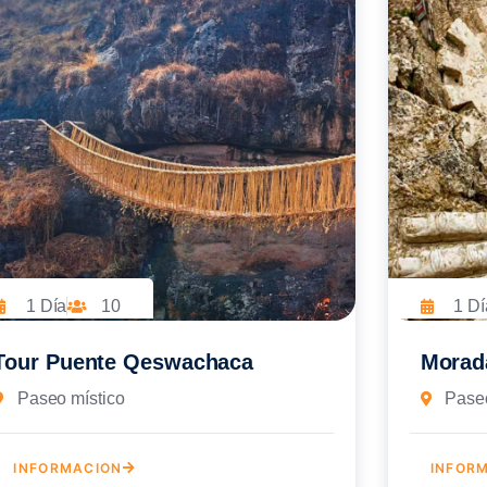
1 Día
10
1 Dí
Tour Puente Qeswachaca
Morada
Paseo místico
Paseo
INFORMACION
INFOR