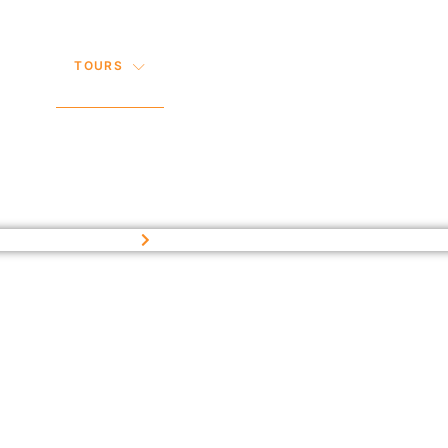
TOURS
TOURS
PAQUETES
CONTACTOS
Inicio
Tour
Lista de Tours