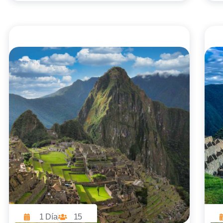
1 Día
15